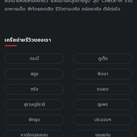
แนะนำแหล่งท่องเที่ยว แลนมาร์คจุดถ่ายรูป จุด Check-in ร้าน
อาหารเด็ด พิกัดยอดฮิต รีวิวตามจริง อร่อยจริง ดีย์ต่อใจ
เครือข่ายรีวิวของเรา
กระบี่
ภูเก็ต
สตูล
พังงา
ตรัง
ระนอง
สุราษฎร์ธานี
ชุมพร
พัทลุง
ประจวบฯ
หาดใหญ่สงขลา
ขอนแก่น