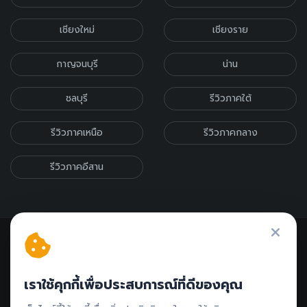
เชียงใหม่
เชียงราย
กาญจนบุรี
น่าน
ชลบุรี
รีวิวภาคใต้
รีวิวภาคเหนือ
รีวิวภาคกลาง
รีวิวภาคอีสาน
เราใช้คุกกี้เพื่อประสบการณ์ที่ดีของคุณ
ติดต่อรีวิว // ลงโฆษณา