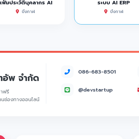
แฟ้มประวัติบุคลากร AI
ระบบ AI ERP
บึงกาฬ
บึงกาฬ
086-683-8501
์ทอัพ จำกัด
@devstartup
คาฟรี
่านช่องทางออนไลน์