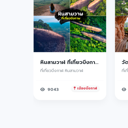
เที่ยวอุบลราชธานี 3 วัน 2 คืน
หินสามวาฬ ที่เที่ยวบึงกาฬ ความสวยใหญ่ๆติดหน้าผาสูง แยกตัวเป็น 3 ก้อนใหญ่ๆ เรียงติดกัน อายุคร่าวๆ 75 ล้านปีเลยทีเดียว
ธรรมชาติสุดปัง - วัดดังต้องไป - ของกินเด็ดๆ - พร้อมพิกัดทุกจุด
ที่เที่ยวบึงกาฬ หินสามวาฬ
ที่เ
ืองบึงกาฬ
เมืองบึงกาฬ
9043