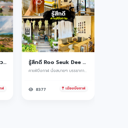
วัดป่าแก่งอาฮอง ที่เที่ยวบึงกาฬ ปากคาด วิวสวยหลักล้าน บรรยากาศดี
รู้สึกดี Roo Seuk Dee Cafe Studio คาเฟ่บึงกาฬ
คาเฟ่บึงกาฬ นั่งสบายๆ บรรยากาศดี นั่งชิว นั่งทำงานได้เลย
กาฬ
เมืองบึงกาฬ
8377
12894