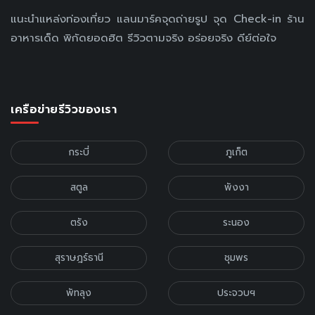
แนะนำแหล่งท่องเที่ยว แลนมาร์คจุดถ่ายรูป จุด Check-in ร้าน
อาหารเด็ด พิกัดยอดฮิต รีวิวตามจริง อร่อยจริง ดีย์ต่อใจ
เครือข่ายรีวิวของเรา
กระบี่
ภูเก็ต
สตูล
พังงา
ตรัง
ระนอง
สุราษฎร์ธานี
ชุมพร
พัทลุง
ประจวบฯ