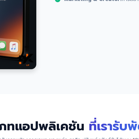
เภทแอปพลิเคชัน
ที่เรารับ