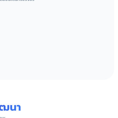
พัฒนา