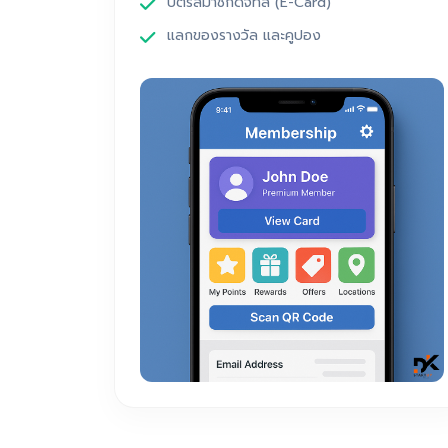
บัตรสมาชิกดิจิทัล (E-Card)
แลกของรางวัล และคูปอง