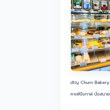
เชิญ Churn Bakery ca
คาเฟ่บึงกาฬ นั่งสบาย