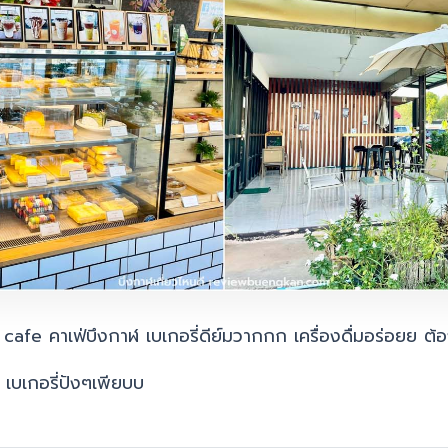
fe คาเฟ่บึงกาฬ เบเกอรี่ดีย์มวากกก เครื่องดื่มอร่อยย ต้อง
 เบเกอรี่ปังๆเพียบบ