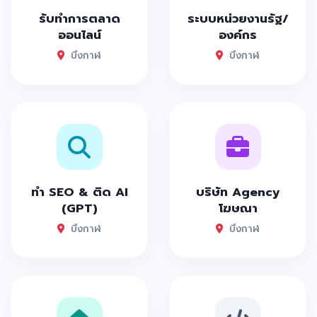
รับทำการตลาด
ระบบหน่วยงานรัฐ/
ออนไลน์
องค์กร
บึงกาฬ
บึงกาฬ
ทำ SEO & ติด AI
บริษัท Agency
(GPT)
โฆษณา
บึงกาฬ
บึงกาฬ