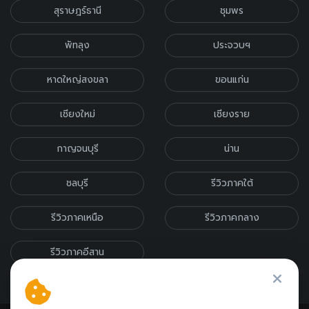
สุราษฎร์ธานี
ชุมพร
พัทลุง
ประจวบฯ
หาดใหญ่สงขลา
ขอนแก่น
เชียงใหม่
เชียงราย
กาญจนบุรี
น่าน
ชลบุรี
รีวิวภาคใต้
รีวิวภาคเหนือ
รีวิวภาคกลาง
รีวิวภาคอีสาน