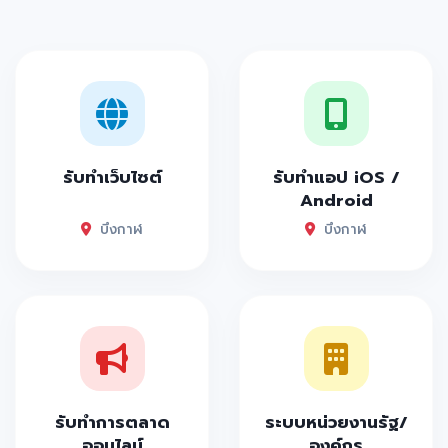
รับทำเว็บไซต์
รับทำแอป iOS /
Android
บึงกาฬ
บึงกาฬ
รับทำการตลาด
ระบบหน่วยงานรัฐ/
ออนไลน์
องค์กร