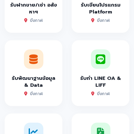
รับฝากขาย/เช่า อสัง
รับเขียนโปรแกรม
หาฯ
Platform
บึงกาฬ
บึงกาฬ
รับพัฒนาฐานข้อมูล
รับทำ LINE OA &
& Data
LIFF
บึงกาฬ
บึงกาฬ