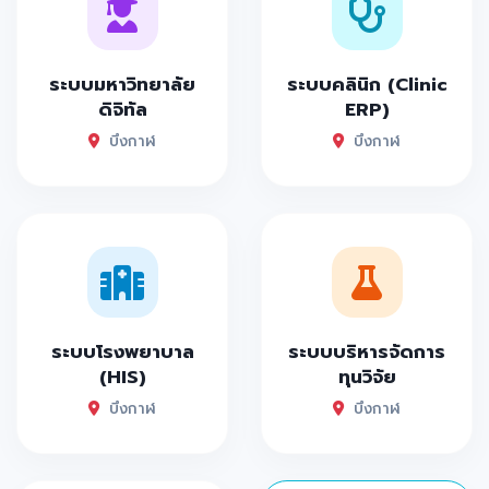
ระบบมหาวิทยาลัย
ระบบคลินิก (Clinic
ดิจิทัล
ERP)
บึงกาฬ
บึงกาฬ
ระบบโรงพยาบาล
ระบบบริหารจัดการ
(HIS)
ทุนวิจัย
บึงกาฬ
บึงกาฬ