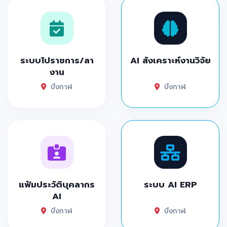
ระบบไปราชการ/ลา
AI สังเคราะห์งานวิจัย
งาน
บึงกาฬ
บึงกาฬ
แฟ้มประวัติบุคลากร
ระบบ AI ERP
AI
บึงกาฬ
บึงกาฬ