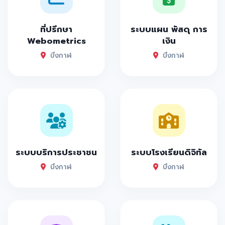
ที่ปรึกษา
ระบบแผน พัสดุ การ
Webometrics
เงิน
บึงกาฬ
บึงกาฬ
ระบบบริการประชาชน
ระบบโรงเรียนดิจิทัล
บึงกาฬ
บึงกาฬ