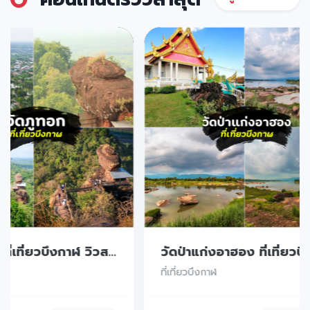
วัดภูทอก ที่เที่ยวบึงกาฬ วิวสวยหลักล้าน ต้องมาสักครั้งในชีวิต
าฬ
ที่เที่ยวบึงกาฬ