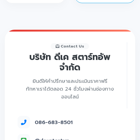
Contact Us
บริษัท ดีเค สตาร์ทอัพ
จำกัด
ยินดีให้คำปรึกษาและประเมินราคาฟรี
ทักหาเราได้ตลอด 24 ชั่วโมงผ่านช่องทาง
ออนไลน์
086-683-8501