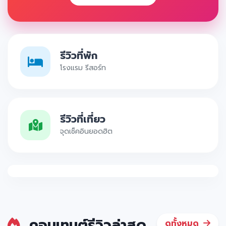
รีวิวที่พัก
โรงแรม รีสอร์ท
รีวิวที่เที่ยว
จุดเช็คอินยอดฮิต
คอนเทนต์รีวิวล่าสุด
ดูทั้งหมด