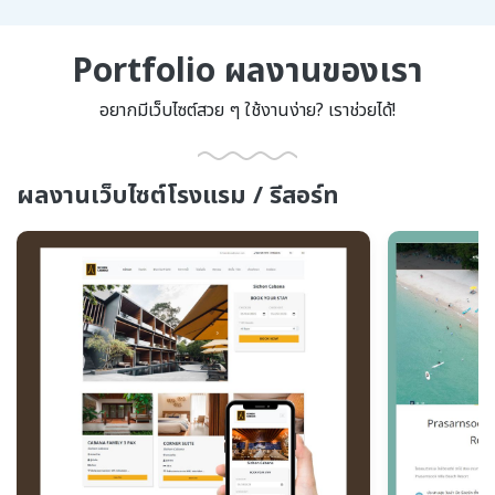
Portfolio ผลงานของเรา
อยากมีเว็บไซต์สวย ๆ ใช้งานง่าย? เราช่วยได้!
ผลงานเว็บไซต์โรงแรม / รีสอร์ท