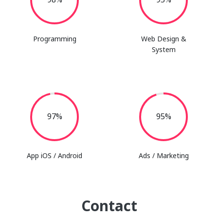
Programming
Web Design &
System
97%
95%
App iOS / Android
Ads / Marketing
Contact