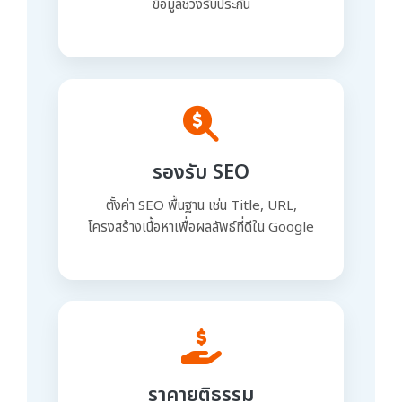
ข้อมูลช่วงรับประกัน
รองรับ SEO
ตั้งค่า SEO พื้นฐาน เช่น Title, URL,
โครงสร้างเนื้อหาเพื่อผลลัพธ์ที่ดีใน Google
ราคายุติธรรม