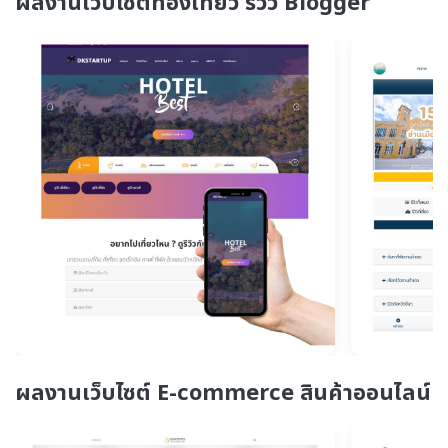
ผลงานเว็บไซต์ท่องเที่ยว รีวิว Blogger
ผลงานเว็บไซต์ E-commerce สินค้าออนไลน์