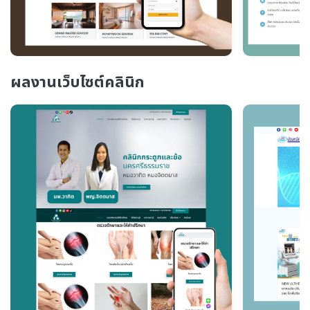
ผลงานเว็บไซต์คลินิก