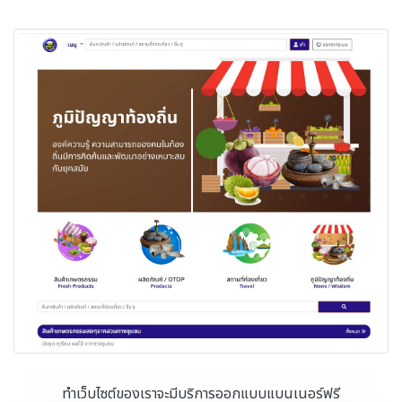
ทำเว็บไซต์ของเราจะมีบริการออกแบบแบนเนอร์ฟรี