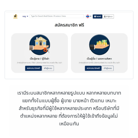
เรามีระบบสมาชิกหลากหลายรูปแบบ หลากหลายบทบาท
แยกทั้งในแบบผู้ซื้อ ผู้ขาย นายหน้า ตัวแทน เหมาะ
สำหรับธุรกิจที่มีผู้ใช้หลากหลายประเภท หรือบริษัทที่มี
ตำแหน่งหลากหลาย ที่ต้องการให้ผู้ใช้เข้าถึงข้อมูลไม่
เหมือนกัน