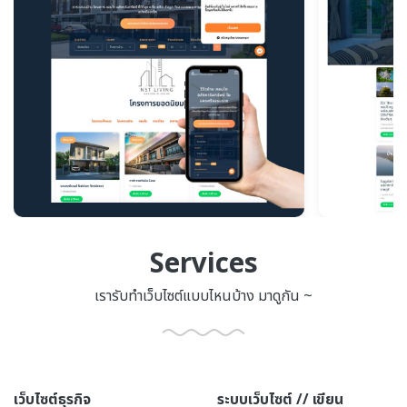
Services
เรารับทำเว็บไซต์แบบไหนบ้าง มาดูกัน ~
เว็บไซต์ธุรกิจ
ระบบเว็บไซต์ // เขียน