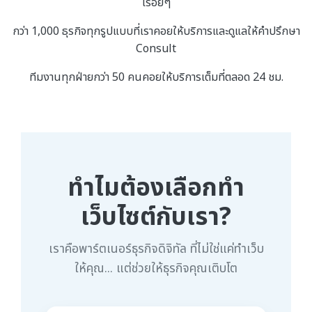
เรื่อยๆ
กว่า 1,000 ธุรกิจทุกรูปแบบที่เราคอยให้บริการและดูแลให้คำปรึกษา
Consult
ทีมงานทุกฝ่ายกว่า 50 คนคอยให้บริการเต็มที่ตลอด 24 ชม.
ทำไมต้องเลือกทำ
เว็บไซต์กับเรา?
เราคือพาร์ตเนอร์ธุรกิจดิจิทัล ที่ไม่ใช่แค่ทำเว็บ
ให้คุณ... แต่ช่วยให้ธุรกิจคุณเติบโต