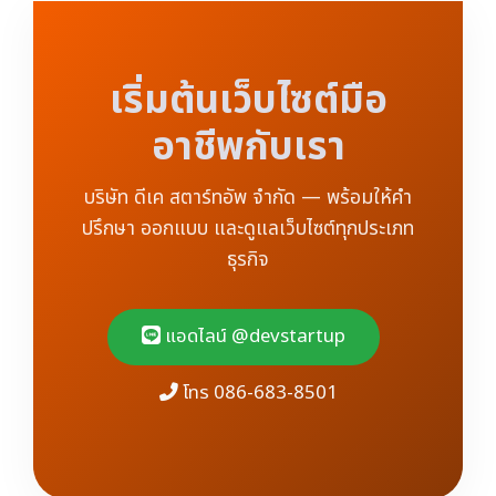
เริ่มต้นเว็บไซต์มือ
อาชีพกับเรา
บริษัท ดีเค สตาร์ทอัพ จำกัด — พร้อมให้คำ
ปรึกษา ออกแบบ และดูแลเว็บไซต์ทุกประเภท
ธุรกิจ
แอดไลน์ @devstartup
โทร 086-683-8501