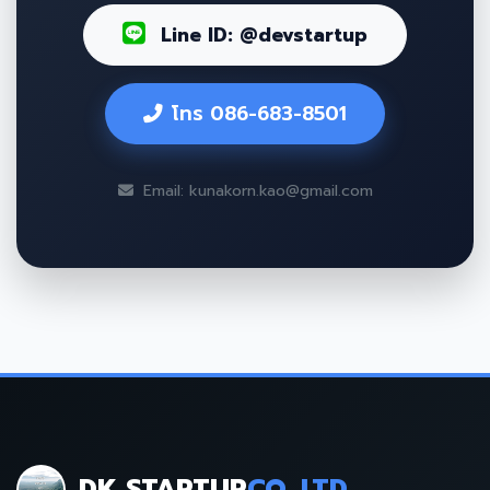
Line ID: @devstartup
โทร 086-683-8501
Email: kunakorn.kao@gmail.com
DK STARTUP
CO.,LTD.