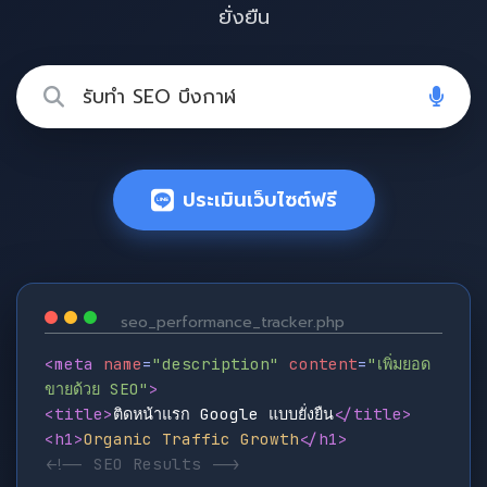
ยั่งยืน
ประเมินเว็บไซต์ฟรี
seo_performance_tracker.php
<meta
name
=
"description"
content
=
"เพิ่มยอด
ขายด้วย SEO"
>
<title>
ติดหน้าแรก Google แบบยั่งยืน
</title>
<h1>
Organic Traffic Growth
</h1>
<!-- SEO Results -->